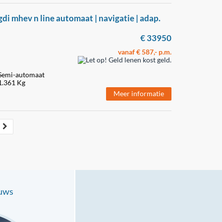
di mhev n line automaat | navigatie | adap.
€ 33950
vanaf € 587,- p.m.
Semi-automaat
1.361 Kg
Meer informatie
euws