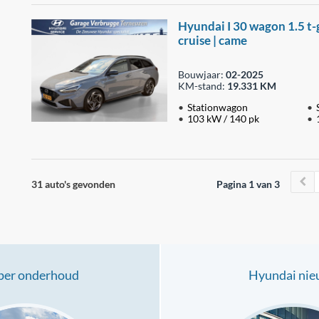
Hyundai I 30 wagon 1.5 t-g
cruise | came
Bouwjaar:
02-2025
KM-stand:
19.331 KM
Stationwagon
103 kW / 140 pk
31 auto's gevonden
Pagina 1 van 3
er onderhoud
Hyundai ni