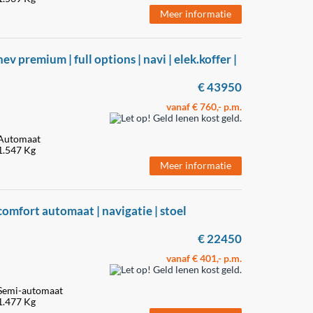
Meer informatie
v premium | full options | navi | elek.koffer |
€ 43950
vanaf € 760,- p.m.
Automaat
1.547 Kg
Meer informatie
comfort automaat | navigatie | stoel
€ 22450
vanaf € 401,- p.m.
Semi-automaat
1.477 Kg