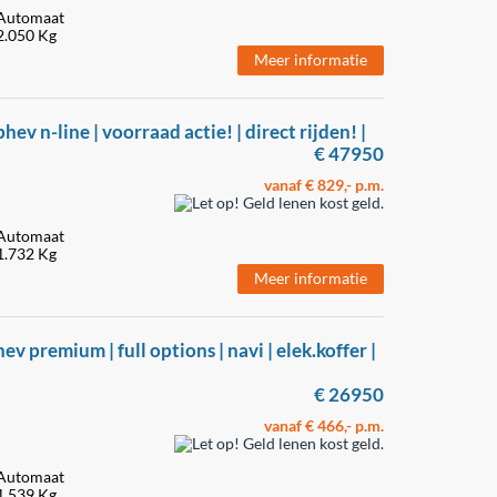
Automaat
2.050 Kg
Meer informatie
ev n-line | voorraad actie! | direct rijden! |
€ 47950
vanaf € 829,- p.m.
Automaat
1.732 Kg
Meer informatie
v premium | full options | navi | elek.koffer |
€ 26950
vanaf € 466,- p.m.
Automaat
1.539 Kg