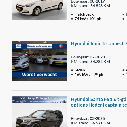
Bouwjaar:
08-2017
KM-stand:
54.828 KM
Hatchback
74 kW / 101 pk
Hyundai Ioniq 6 connect 77.
Bouwjaar:
02-2023
KM-stand:
54.782 KM
Sedan
169 kW / 229 pk
Hyundai Santa Fe 1.6 t-gdi 
options | leder | captain s
Bouwjaar:
03-2025
KM-stand:
56.571 KM