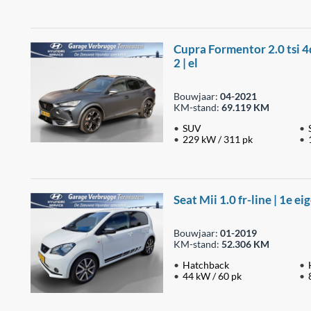
Cupra Formentor 2.0 tsi 4d
2 | el
Bouwjaar:
04-2021
KM-stand:
69.119 KM
SUV
229 kW / 311 pk
Seat Mii 1.0 fr-line | 1e e
Bouwjaar:
01-2019
KM-stand:
52.306 KM
Hatchback
44 kW / 60 pk