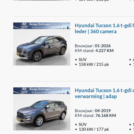
Hyundai Tucson 1.6 t-gdi he
leder | 360 camera
Bouwjaar:
01-2026
KM-stand:
4.227 KM
SUV
158 kW / 215 pk
Hyundai Tucson 1.6 t-gdi 
verwarming | adap
Bouwjaar:
04-2019
KM-stand:
76.168 KM
SUV
130 kW / 177 pk