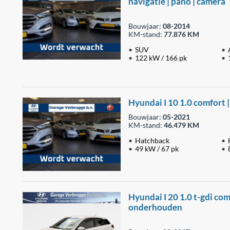
navigatie | pano | camera
Bouwjaar:
08-2014
KM-stand:
77.876 KM
SUV
122 kW / 166 pk
Hyundai I 10 1.0 comfort | 
Bouwjaar:
05-2021
KM-stand:
46.479 KM
Hatchback
49 kW / 67 pk
Hyundai I 20 1.0 t-gdi comf
onderhouden