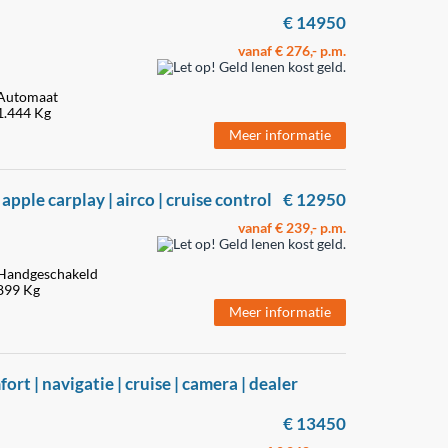
€ 14950
vanaf € 276,- p.m.
Automaat
1.444 Kg
Meer informatie
apple carplay | airco | cruise control
€ 12950
vanaf € 239,- p.m.
Handgeschakeld
899 Kg
Meer informatie
ort | navigatie | cruise | camera | dealer
€ 13450