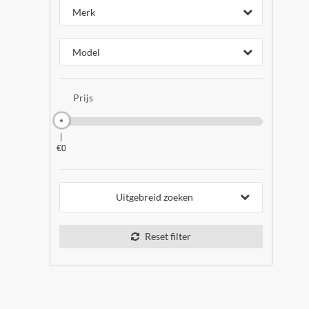
Merk
Model
Prijs
|
|
€0
€0
Uitgebreid zoeken
Reset filter