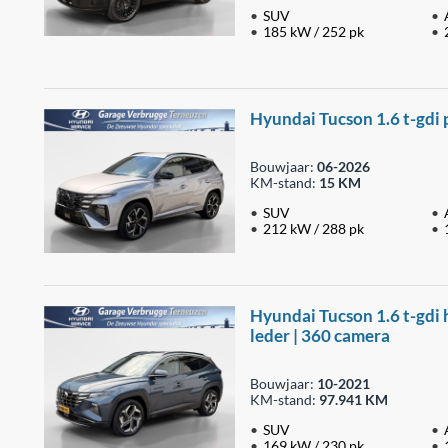
SUV
185 kW / 252 pk
Hyundai Tucson 1.6 t-gdi ph
Bouwjaar:
06-2026
KM-stand:
15 KM
SUV
212 kW / 288 pk
Hyundai Tucson 1.6 t-gdi he
leder | 360 camera
Bouwjaar:
10-2021
KM-stand:
97.941 KM
SUV
169 kW / 230 pk