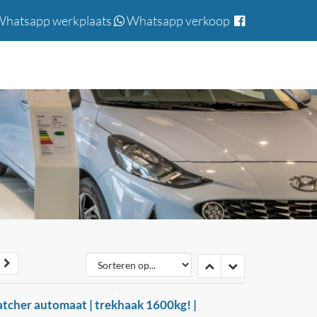
hatsapp werkplaats
Whatsapp verkoop
atcher automaat | trekhaak 1600kg! |