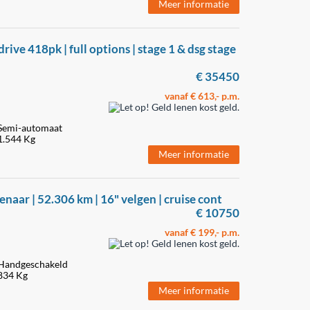
Meer informatie
rive 418pk | full options | stage 1 & dsg stage
€ 35450
vanaf € 613,- p.m.
Semi-automaat
1.544 Kg
Meer informatie
igenaar | 52.306 km | 16" velgen | cruise cont
€ 10750
vanaf € 199,- p.m.
Handgeschakeld
834 Kg
Meer informatie