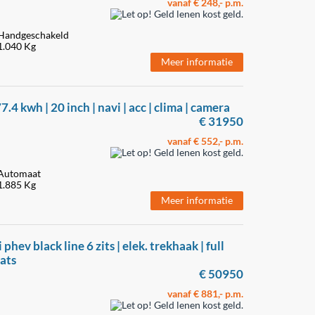
vanaf € 248,- p.m.
Handgeschakeld
1.040 Kg
Meer informatie
4 kwh | 20 inch | navi | acc | clima | camera
€ 31950
vanaf € 552,- p.m.
Automaat
1.885 Kg
Meer informatie
phev black line 6 zits | elek. trekhaak | full
eats
€ 50950
vanaf € 881,- p.m.