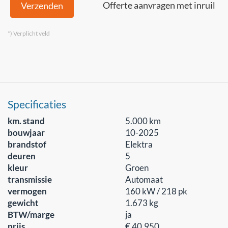
Offerte aanvragen met inruil
Verzenden
*) Verplicht veld
Specificaties
km. stand
5.000 km
bouwjaar
10-2025
brandstof
Elektra
deuren
5
kleur
Groen
transmissie
Automaat
vermogen
160 kW / 218 pk
gewicht
1.673 kg
BTW/marge
ja
prijs
€ 40.950