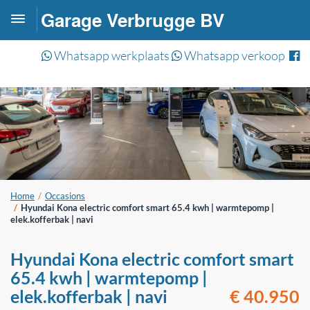
Garage Verbrugge BV
Toggle
navigation
Whatsapp werkplaats
Whatsapp verkoop
Home
Occasions
Hyundai Kona electric comfort smart 65.4 kwh | warmtepomp |
elek.kofferbak | navi
Hyundai Kona electric comfort smart
65.4 kwh | warmtepomp |
elek.kofferbak | navi
€ 40.950