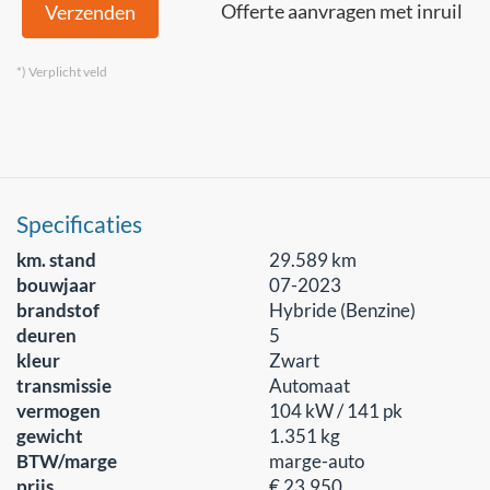
Offerte aanvragen met inruil
Verzenden
*) Verplicht veld
Specificaties
km. stand
29.589 km
bouwjaar
07-2023
brandstof
Hybride (Benzine)
deuren
5
kleur
Zwart
transmissie
Automaat
vermogen
104 kW / 141 pk
gewicht
1.351 kg
BTW/marge
marge-auto
prijs
€ 23.950