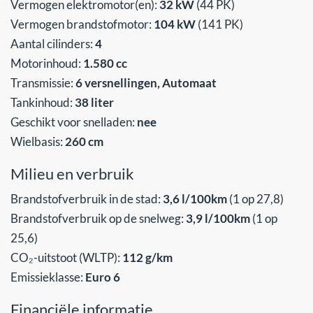
Vermogen elektromotor(en):
32 kW
(44 PK)
Vermogen brandstofmotor:
104 kW
(141 PK)
Aantal cilinders:
4
Motorinhoud:
1.580 cc
Transmissie:
6 versnellingen, Automaat
Tankinhoud:
38 liter
Geschikt voor snelladen:
nee
Wielbasis:
260 cm
Milieu en verbruik
Brandstofverbruik in de stad:
3,6 l/100km
(1 op 27,8)
Brandstofverbruik op de snelweg:
3,9 l/100km
(1 op
25,6)
CO₂-uitstoot (WLTP):
112 g/km
Emissieklasse:
Euro 6
Financiële informatie