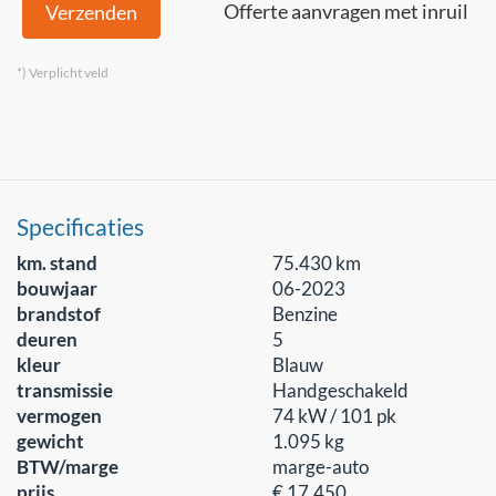
Offerte aanvragen met inruil
Verzenden
*) Verplicht veld
Specificaties
km. stand
75.430 km
bouwjaar
06-2023
brandstof
Benzine
deuren
5
kleur
Blauw
transmissie
Handgeschakeld
vermogen
74 kW / 101 pk
gewicht
1.095 kg
BTW/marge
marge-auto
prijs
€ 17.450