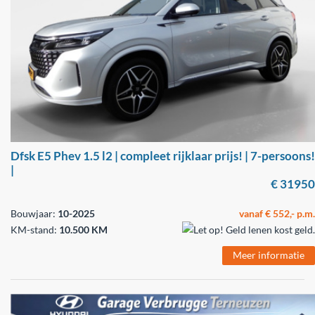
Dfsk E5 Phev 1.5 l2 | compleet rijklaar prijs! | 7-persoons!
|
€ 31950
Bouwjaar:
10-2025
vanaf € 552,- p.m.
KM-stand:
10.500 KM
Meer informatie