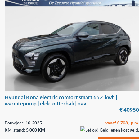
Hyundai Kona electric comfort smart 65.4 kwh |
warmtepomp | elek.kofferbak | navi
€ 40950
Bouwjaar:
10-2025
vanaf € 708,- p.m.
KM-stand:
5.000 KM