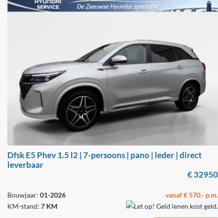
Dfsk E5 Phev 1.5 l2 | 7-persoons | pano | leder | direct
leverbaar
€ 32950
Bouwjaar:
01-2026
vanaf € 570,- p.m.
KM-stand:
7 KM