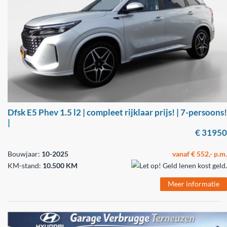
Dfsk E5 Phev 1.5 l2 | compleet rijklaar prijs! | 7-persoons!
|
€ 31950
Bouwjaar:
10-2025
vanaf € 552,- p.m.
KM-stand:
10.500 KM
Meer informatie