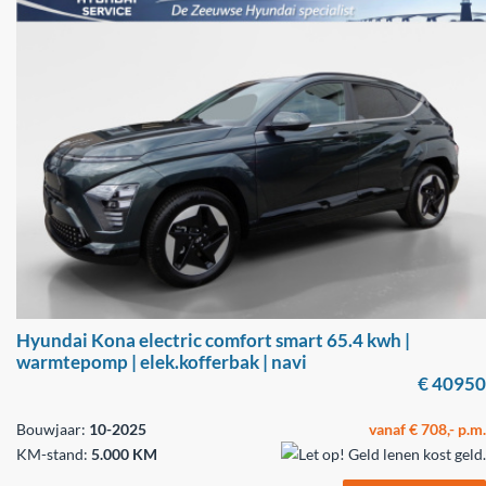
Hyundai Kona electric comfort smart 65.4 kwh |
warmtepomp | elek.kofferbak | navi
€ 40950
Bouwjaar:
10-2025
vanaf € 708,- p.m.
KM-stand:
5.000 KM