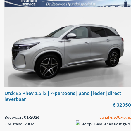
Dfsk E5 Phev 1.5 l2 | 7-persoons | pano | leder | direct
leverbaar
€ 32950
Bouwjaar:
01-2026
vanaf € 570,- p.m.
KM-stand:
7 KM