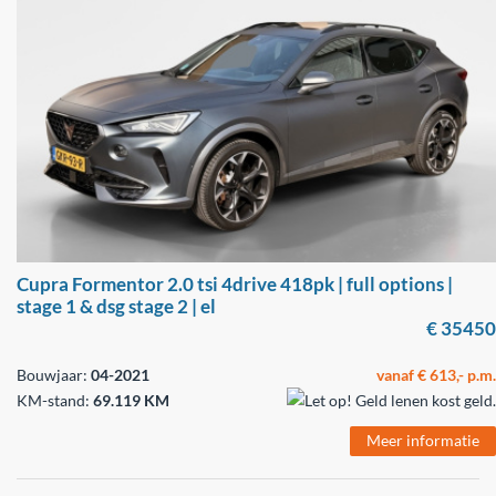
Cupra Formentor 2.0 tsi 4drive 418pk | full options |
stage 1 & dsg stage 2 | el
€ 35450
Bouwjaar:
04-2021
vanaf € 613,- p.m.
KM-stand:
69.119 KM
Meer informatie