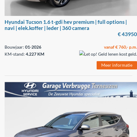
Hyundai Tucson 1.6 t-gdi hev premium | full options |
navi | elek.koffer | leder | 360 camera
€ 43950
Bouwjaar:
01-2026
vanaf € 760,- p.m.
KM-stand:
4.227 KM
Meer informatie