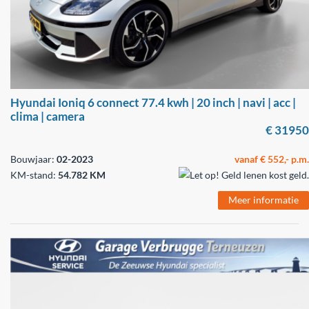
Hyundai Ioniq 6 connect 77.4 kwh | 20 inch | navi | acc |
clima | camera
€ 31950
Bouwjaar:
02-2023
vanaf € 552,- p.m.
KM-stand:
54.782 KM
Meer informatie