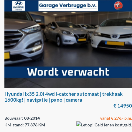
Hyundai Ix35 2.0i 4wd i-catcher automaat | trekhaak
1600kg! | navigatie | pano | camera
€ 14950
Bouwjaar:
08-2014
vanaf € 276,- p.m.
KM-stand:
77.876 KM