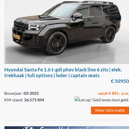
Hyundai Santa Fe 1.6 t-gdi phev black line 6 zits | elek.
trekhaak | full options | leder | captain seats
€ 50950
Bouwjaar:
03-2025
vanaf € 881,- p.m.
KM-stand:
56.571 KM
Meer informatie