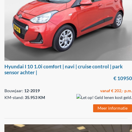
Hyundai I 10 1.0i comfort | navi | cruise control | park
sensor achter |
€ 10950
Bouwjaar:
12-2019
vanaf € 202,- p.m.
KM-stand:
35.953 KM
Meer informatie