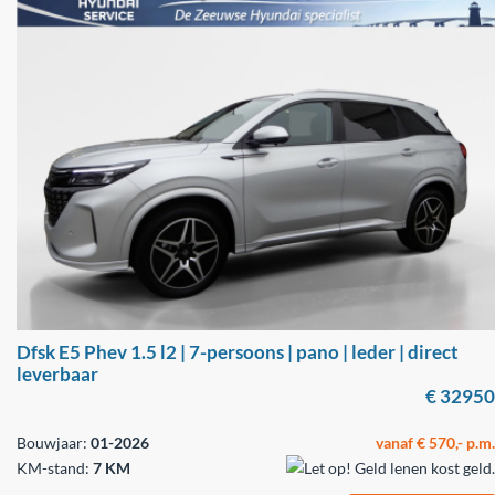
Dfsk E5 Phev 1.5 l2 | 7-persoons | pano | leder | direct
leverbaar
€ 32950
Bouwjaar:
01-2026
vanaf € 570,- p.m.
KM-stand:
7 KM