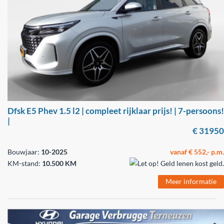
Dfsk E5 Phev 1.5 l2 | compleet rijklaar prijs! | 7-persoons!
|
€ 31950
Bouwjaar:
10-2025
vanaf € 552,- p.m.
KM-stand:
10.500 KM
Meer informatie