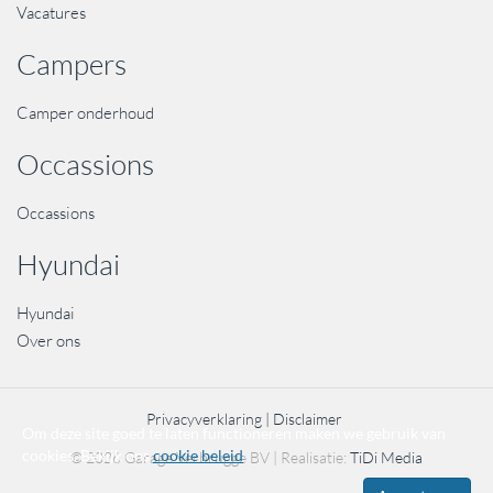
Vacatures
Campers
Camper onderhoud
Occassions
Occassions
Hyundai
Hyundai
Over ons
Privacyverklaring
Disclaimer
Om deze site goed te laten functioneren maken we gebruik van
cookies. Bekijk ons
cookie beleid
© 2026 Garage Verbrugge BV | Realisatie:
TiDi Media